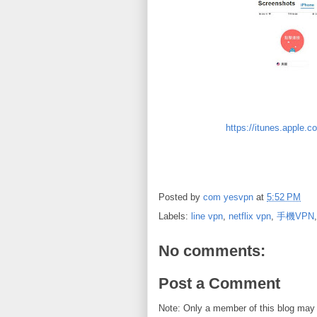
https://itunes.apple.c
Posted by
com yesvpn
at
5:52 PM
Labels:
line vpn
,
netflix vpn
,
手機VPN
No comments:
Post a Comment
Note: Only a member of this blog may