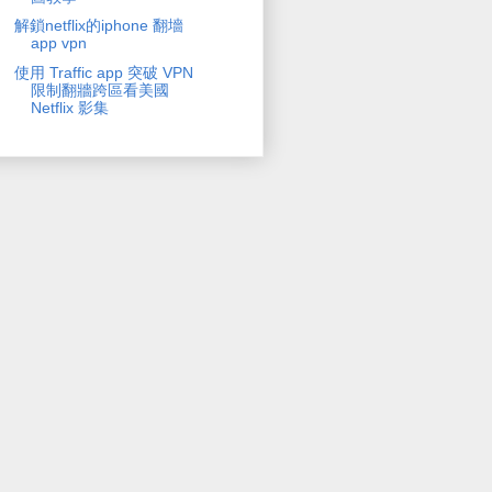
解鎖netflix的iphone 翻墻
app vpn
使用 Traffic app 突破 VPN
限制翻牆跨區看美國
Netflix 影集