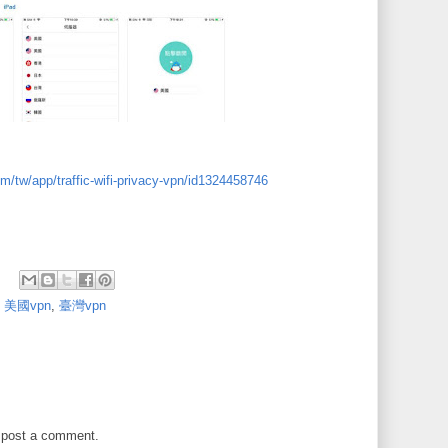
om/tw/app/traffic-wifi-privacy-vpn/id1324458746
,
美國vpn
,
臺灣vpn
 post a comment.